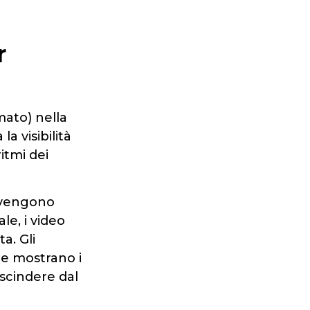
r
mato) nella
a visibilità
itmi dei
e vengono
le, i video
a. Gli
 e mostrano i
escindere dal