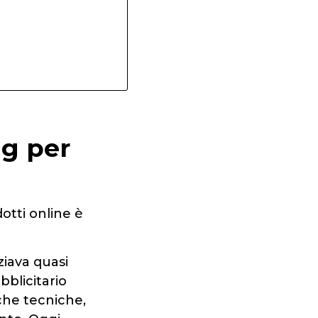
ng per
otti online è
ziava quasi
blicitario
iche tecniche,