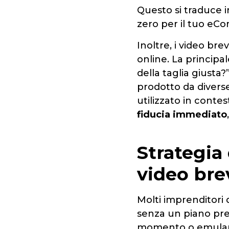
Questo si traduce i
zero per il tuo eC
Inoltre, i video br
online. La principal
della taglia giusta?
prodotto da diverse
utilizzato in contes
fiducia immediato
Strategia
video bre
Molti imprenditori d
senza un piano prec
momento o emuland