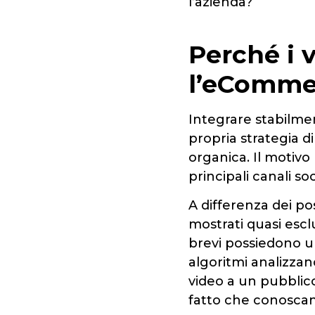
l’azienda?
Perché i v
l’eComme
Integrare stabilme
propria strategia di
organica. Il motivo
principali canali soc
A differenza dei pos
mostrati quasi escl
brevi possiedono un
algoritmi analizza
video a un pubblico 
fatto che conoscan