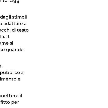
nto. Oggi
agli stimoli
o adattare a
cchi di testo
. Il
ome si
gico quando
a.
 pubblico a
nimento e
nettere il
fitto per