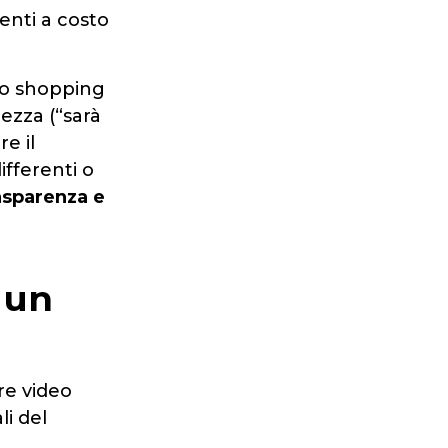
enti a costo
llo shopping
tezza (“sarà
re il
ifferenti o
asparenza e
 un
are video
li del