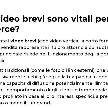
ideo brevi sono vitali pe
rce?
nte i
video brevi
(cioè video verticali a corto for
 vendita rappresenta il fulcro attorno a cui ruota l
 principale risiede nel funzionamento degli algor
ial.
t tradizionali (come le foto o i link esterni), ch
usivamente a chi già segue la tua pagina azienda
a capacità di diffusione potenzialmente illimitat
no il comportamento degli utenti in tempo reale
profilato in base ai loro interessi specifici, a pr
o o meno il tuo brand.