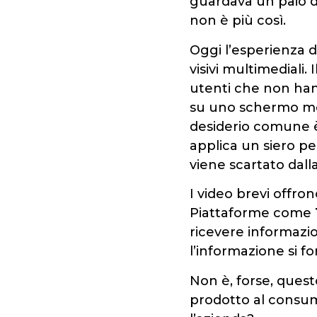
guardava un paio d
non è più così.
Oggi l’esperienza d
visivi multimedial
utenti che non hann
su uno schermo mob
desiderio comune è
applica un siero p
viene scartato dall
I video brevi offro
Piattaforme come
ricevere informazi
l’informazione si f
Non è, forse, quest
prodotto al consum