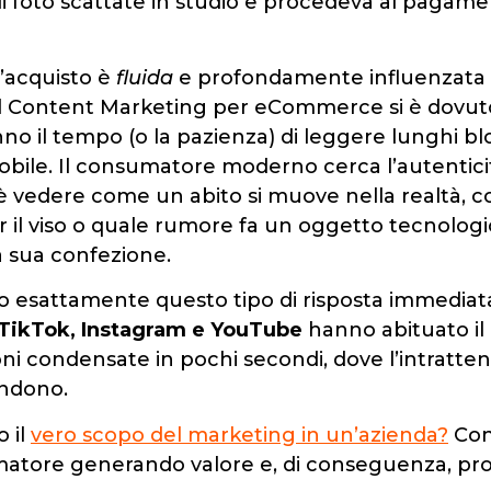
i foto scattate in studio e procedeva al pagame
’acquisto è
fluida
e profondamente influenzata d
i. Il Content Marketing per eCommerce si è dovut
o il tempo (o la pazienza) di leggere lunghi blo
ile. Il consumatore moderno cerca l’autenticità
 vedere come un abito si muove nella realtà, c
er il viso o quale rumore fa un oggetto tecnolo
a sua confezione.
no esattamente questo tipo di risposta immediat
TikTok, Instagram e YouTube
hanno abituato il
oni condensate in pochi secondi, dove l’intratte
ondono.
o il
vero scopo del marketing in un’azienda?
Con
atore generando valore e, di conseguenza, pro