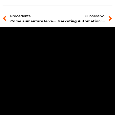
Precedente
Successivo
Come aumentare le vendite con TikTok Ads?
Marketing Automation: 3 flussi che il tuo eCommerce deve avere