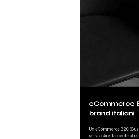
eCommerce B2C
brand italiani
Un eCommerce B2C (Busine
servizi direttamente al c