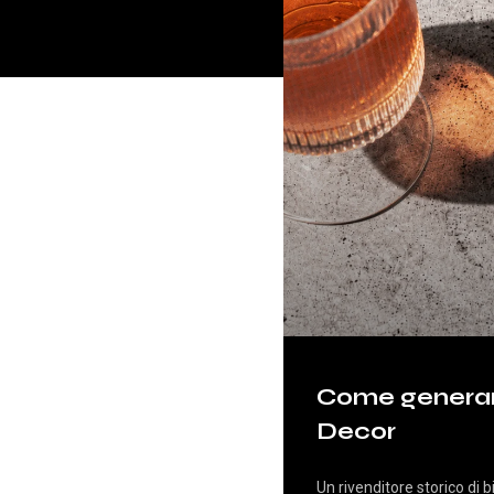
Come generar
Decor
Un rivenditore storico di 