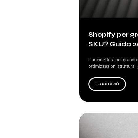
Shopify per g
SKU? Guida 2
L’architettura per grandi 
ottimizzazioni struttural
LEGGI DI PIÙ