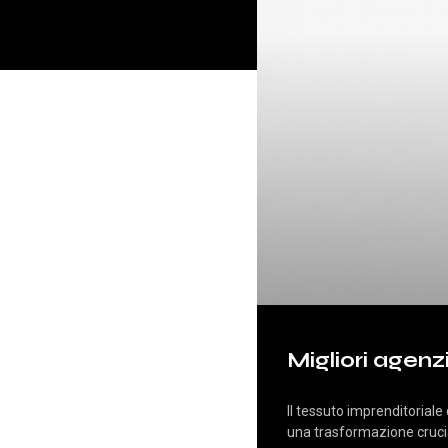
Migliori agen
Il tessuto imprenditoriale
una trasformazione cruciale