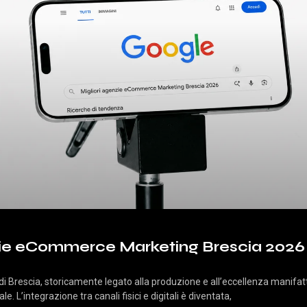
zie eCommerce Marketing Brescia 2026
 di Brescia, storicamente legato alla produzione e all’eccellenza manifat
. L’integrazione tra canali fisici e digitali è diventata,