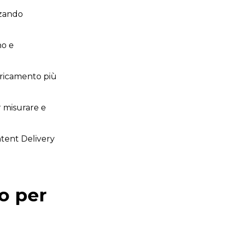
nzando
no e
caricamento più
 misurare e
ntent Delivery
to per