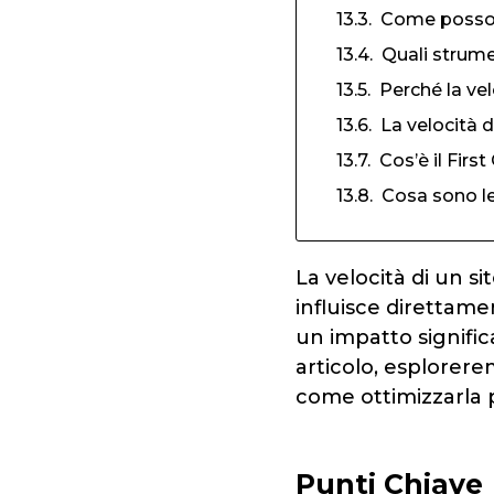
Come posso m
Quali strume
Perché la vel
La velocità d
Cos’è il Firs
Cosa sono l
La velocità di un s
influisce direttam
un impatto signific
articolo, esplorere
come ottimizzarla pe
Punti Chiave