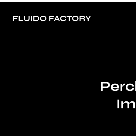
Perch
Im