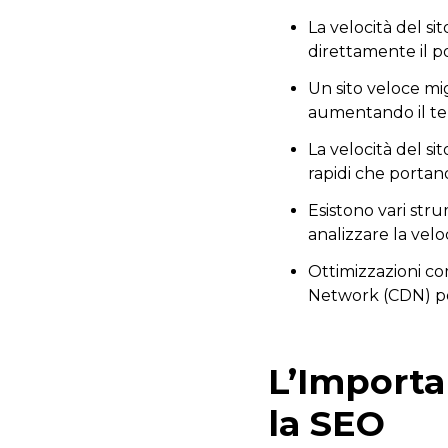
La velocità del s
direttamente il 
Un sito veloce mi
aumentando il t
La velocità del si
rapidi che portano
Esistono vari st
analizzare la veloc
Ottimizzazioni co
Network (CDN) pos
L’Importan
la SEO