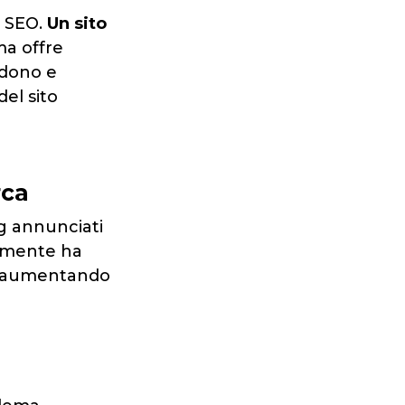
a SEO.
Un sito
ma offre
ndono e
el sito
rca
ng annunciati
damente ha
P, aumentando