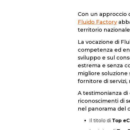
Con un approccio o
Fluido Factory
abba
territorio nazional
La vocazione di Flu
competenza ed energ
sviluppo e sul con
estrema e senza co
migliore soluzione
fornitore di servizi
A testimonianza di 
riconoscimenti di se
nel panorama del 
Il titolo di
Top eC