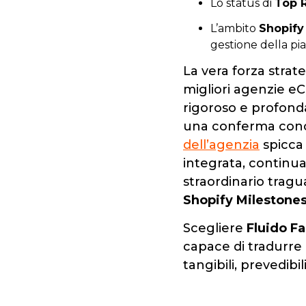
Lo status di
Top 
L’ambito
Shopify
gestione della pi
La vera forza strat
migliori agenzie e
rigoroso e profond
una conferma concre
dell’agenzia
spicca 
integrata, continuat
straordinario tragu
Shopify Milestone
Scegliere
Fluido F
capace di tradurre l
tangibili, prevedibili