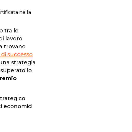
tificata nella
 tra le
i lavoro
ta trovano
o di successo
 una strategia
a superato lo
remio
strategico
ati economici