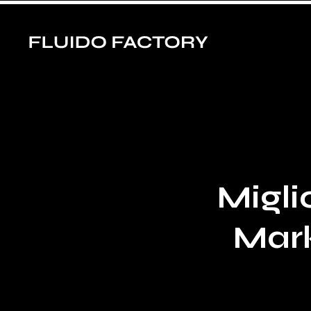
Migl
Mark