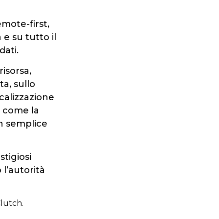
mote-first,
e su tutto il
dati.
isorsa,
a, sullo
calizzazione
i come la
n semplice
tigiosi
 l’autorità
lutch.