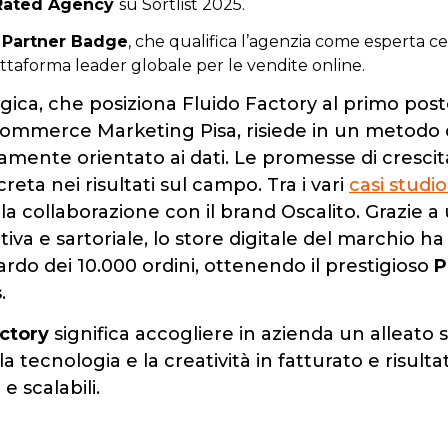
Rated Agency
su Sortlist 2025.
 Partner Badge
, che qualifica l’agenzia come esperta cer
attaforma leader globale per le vendite online.
egica, che posiziona Fluido Factory al primo posto
Commerce Marketing Pisa, risiede in un metodo d
amente orientato ai dati. Le promesse di cresci
ta nei risultati sul campo. Tra i vari
casi studi
la collaborazione con il brand Oscalito. Grazie a
iva e sartoriale, lo store digitale del marchio h
ardo dei 10.000 ordini, ottenendo il prestigioso
P
s
.
actory
significa accogliere in azienda un alleato 
a tecnologia e la creatività in fatturato e risult
 e scalabili.