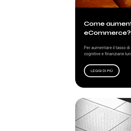
Come aumentar
eCommerce?
Per aumentare il tasso di
cognitive e finanziarie lun
LEGGI DI PIÙ