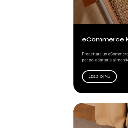
eCommerce Mob
Progettare un eCommerce M
per poi adattarla ai monit
LEGGI DI PIÙ